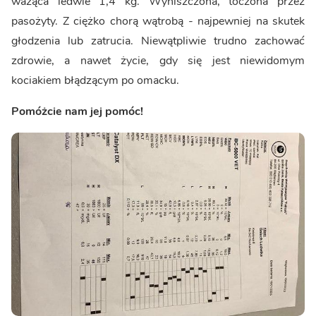
ważąca ledwie 1,4 kg. Wyniszczona, toczona przez
pasożyty. Z ciężko chorą wątrobą - najpewniej na skutek
głodzenia lub zatrucia. Niewątpliwie trudno zachować
zdrowie, a nawet życie, gdy się jest niewidomym
kociakiem błądzącym po omacku.
Pomóżcie nam jej pomóc!