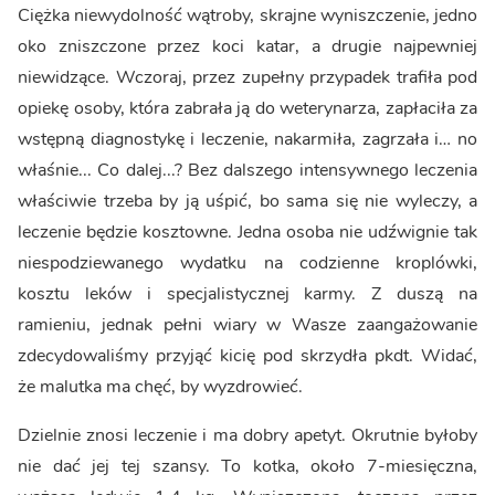
Ciężka niewydolność wątroby, skrajne wyniszczenie, jedno
oko zniszczone przez koci katar, a drugie najpewniej
niewidzące. Wczoraj, przez zupełny przypadek trafiła pod
opiekę osoby, która zabrała ją do weterynarza, zapłaciła za
wstępną diagnostykę i leczenie, nakarmiła, zagrzała i… no
właśnie... Co dalej...? Bez dalszego intensywnego leczenia
właściwie trzeba by ją uśpić, bo sama się nie wyleczy, a
leczenie będzie kosztowne. Jedna osoba nie udźwignie tak
niespodziewanego wydatku na codzienne kroplówki,
kosztu leków i specjalistycznej karmy. Z duszą na
ramieniu, jednak pełni wiary w Wasze zaangażowanie
zdecydowaliśmy przyjąć kicię pod skrzydła pkdt. Widać,
że malutka ma chęć, by wyzdrowieć.
Dzielnie znosi leczenie i ma dobry apetyt. Okrutnie byłoby
nie dać jej tej szansy. To kotka, około 7-miesięczna,