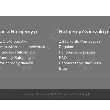
acja Ratujemy.pl
RatujemyZwierzaki.pl
aż 1,5% podatku
Załóż konto Pomagacza
min własności intelektualnej
Regulamin
 Fundacji Ratujemy.pl
Polityka prywatności
 Fundacji Ratujemy.pl
FAQ
tor ochrony danych
Potwierdzenie darowizn
t
Blog
Copyright © 2017-2026 RatujemyZwierzaki.pl