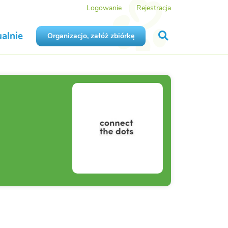
Logowanie
Rejestracja
alnie
Organizacjo, załóż zbiórkę