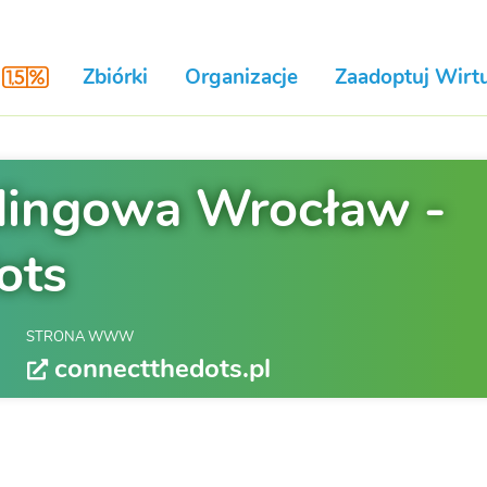
Zbiórki
Organizacje
Zaadoptuj Wirtu
dingowa Wrocław -
ots
STRONA WWW
connectthedots.pl