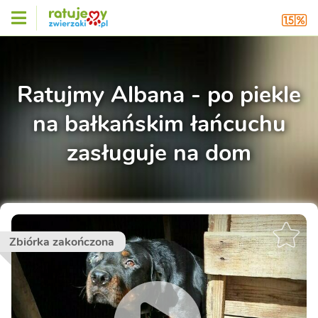
Ratujmy Albana - po piekle
na bałkańskim łańcuchu
zasługuje na dom
Zbiórka zakończona