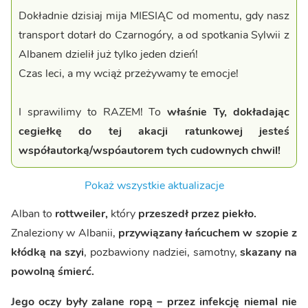
Dokładnie dzisiaj mija MIESIĄC od momentu, gdy nasz
transport dotarł do Czarnogóry, a od spotkania Sylwii z
Albanem dzielił już tylko jeden dzień!
Czas leci, a my wciąż przeżywamy te emocje!
I sprawilimy to RAZEM! To
właśnie Ty, dokładając
cegiełkę do tej akacji ratunkowej jesteś
współautorką/wspóautorem tych cudownych chwil!
Pokaż wszystkie aktualizacje
Alban to
rottweiler,
który
przeszedł przez piekło.
Znaleziony w Albanii,
przywiązany łańcuchem w szopie z
kłódką na szyi
, pozbawiony nadziei, samotny,
skazany na
powolną śmierć.
Jego oczy były zalane ropą – przez infekcję niemal nie