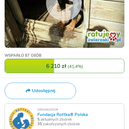
WSPARŁO
87 OSÓB
6 210 zł
(
41,4%
)
Udostępnij
ORGANIZATOR
Fundacja Rottka® Polska
5
aktualnych zbiórek
35
zakończonych zbiórek