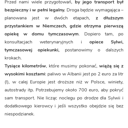
Przed nami wiele przygotowań,
by jego transport był
bezpieczny i w pełni legalny.
Droga będzie wymagająca –
planowana jest w dwóch etapach,
z dłuższym
przystankiem w Niemczech, gdzie otrzyma pierwszą
opiekę w domu tymczasowym
. Dopiero tam, po
konsultacjach weterynaryjnych i
opiece Sylwi,
tymczasowej opiekunki,
postanowimy o dalszych
krokach.
Tysiące kilometrów
, które musimy pokonać,
wiążą się z
wysokimi kosztami
: paliwo w Albanii jest po 2 euro za litr
(!), w calej Europie jest droższe niż w Polsce, winiety,
autostrady itp. Potrzebujemy około 700 euro, aby pokryć
sam transport. Nie licząc noclegu po drodze dla Sylwii i
dodatkowego kierowcy i jeśli wszystko obejdzie się bez
niespodzianek.