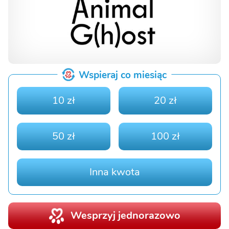
Wspieraj co miesiąc
10 zł
20 zł
50 zł
100 zł
Inna kwota
Wesprzyj jednorazowo