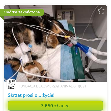
Zbiórka zakończona
FUNDACJA DLA ZWIERZĄT ANIMAL G(H)OST
Skrzat prosi o... życie!
7 650 zł
(
102%
)