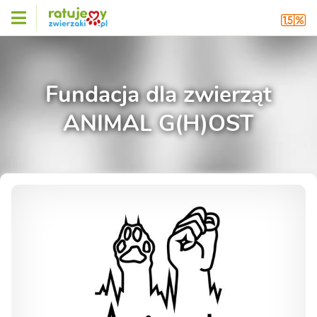
Fundacja dla zwierząt
ANIMAL G(H)OST