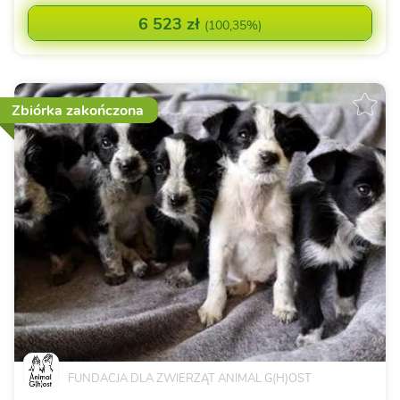
6 523 zł
(
100,35%
)
Zbiórka zakończona
FUNDACJA DLA ZWIERZĄT ANIMAL G(H)OST