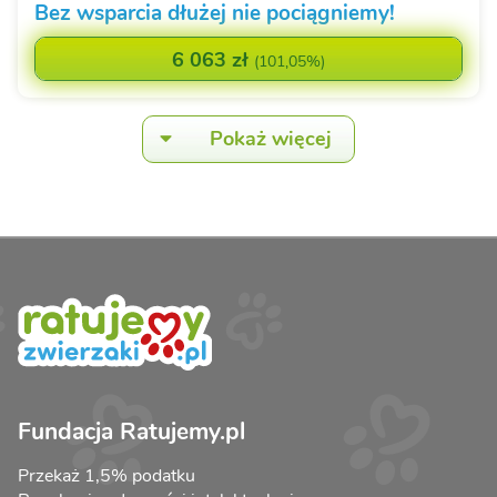
Bez wsparcia dłużej nie pociągniemy!
6 063 zł
(
101,05%
)
Pokaż więcej
Fundacja Ratujemy.pl
Przekaż 1,5% podatku