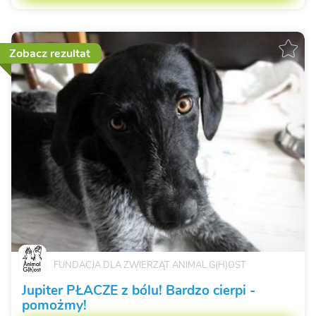
Zobacz rezultat
FUNDACJA DLA ZWIERZĄT ANIMAL G(H)OST
Jupiter PŁACZE z bólu! Bardzo cierpi -
pomożmy!