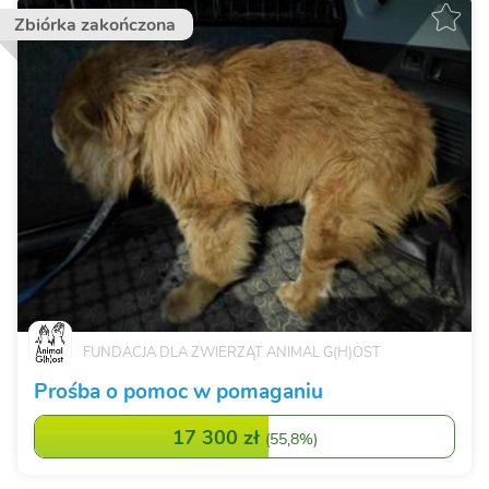
Zbiórka zakończona
FUNDACJA DLA ZWIERZĄT ANIMAL G(H)OST
Prośba o pomoc w pomaganiu
17 300 zł
(
55,8%
)