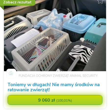
Zobacz rezultat
FUNDACJA OCHRONY ZWIERZĄT ANIMAL SECURITY
Toniemy w długach! Nie mamy środków na
ratowanie zwierząt!
9 060 zł
(
100,01%
)