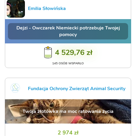
Emilia Słowińska
Dejzi - Owczarek Niemiecki potrzebuje Twojej
pomocy
4 529,76 zł
145 OSÓB WSPARŁO
Fundacja Ochrony Zwierząt Animal Security
Twoja złotówka ma moc ratowania życia
2 974 zł