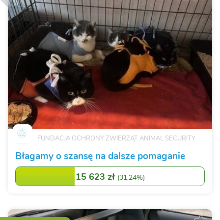
FUNDACJA OCHRONY ZWIERZĄT ANIMAL SECURITY
Błagamy o szansę na dalsze pomaganie
15 623 zł
(
31,24%
)