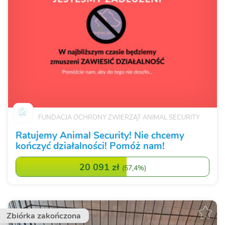
FUNDACJA OCHRONY ZWIERZĄT ANIMAL SECURITY
Ratujemy Animal Security! Nie chcemy
kończyć działalności! Pomóż nam!
20 091 zł
(
57,4%
)
Zbiórka zakończona