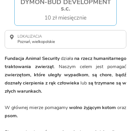
DYMON-BUD DEVELOPMENT
s.c.
10 zł miesięcznie
LOKALIZACJA
Poznań, wielkopolskie
Fundacja Animal Security
działa
na rzecz
humanitarnego
traktowania zwierząt
. Naszym celem jest pomagać
zwierzętom, które uległy wypadkom
,
są chore
,
bądź
doznały cierpienia z rąk człowieka
lub
są trzymane są w
złych warunkach.
W głównej mierze pomagamy
wolno żyjącym
kotom
oraz
psom.