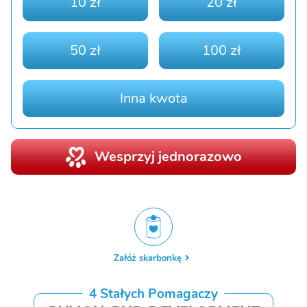
10 zł
20 zł
50 zł
100 zł
Inna kwota
Wesprzyj jednorazowo
Załóż skarbonkę
4 Stałych Pomagaczy