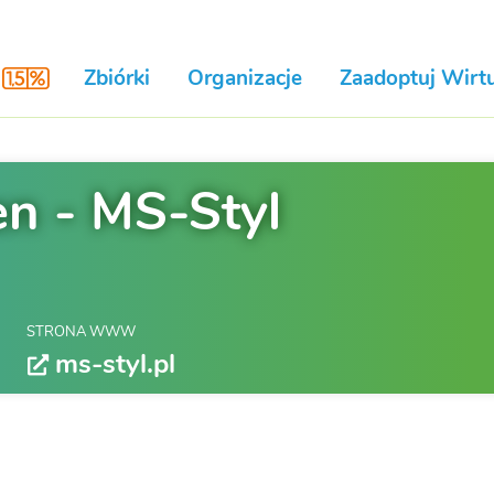
Zbiórki
Organizacje
Zaadoptuj Wirtu
en - MS-Styl
STRONA WWW
ms-styl.pl