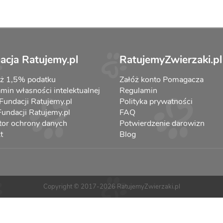
acja Ratujemy.pl
RatujemyZwierzaki.pl
aż 1,5% podatku
Załóż konto Pomagacza
min własności intelektualnej
Regulamin
 Fundacji Ratujemy.pl
Polityka prywatności
 Fundacji Ratujemy.pl
FAQ
tor ochrony danych
Potwierdzenie darowizn
t
Blog
Copyright © 2017-2026 RatujemyZwierzaki.pl