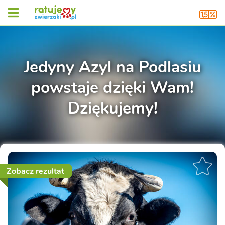
Jedyny Azyl na Podlasiu
powstaje dzięki Wam!
Dziękujemy!
Zobacz rezultat