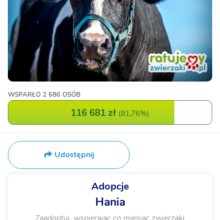
WSPARŁO
2 686 OSÓB
116 681 zł
(
81,76%
)
Udostępnij
Adopcje
Hania
Zaadoptuj, wspierając co miesiąc zwierzaki