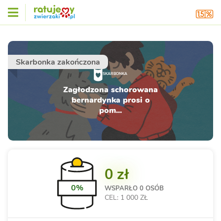
Skarbonka zakończona
SKARBONKA
Zagłodzona schorowana
bernardynka prosi o
pom...
0 zł
0%
WSPARŁO
0 OSÓB
CEL: 1 000 ZŁ