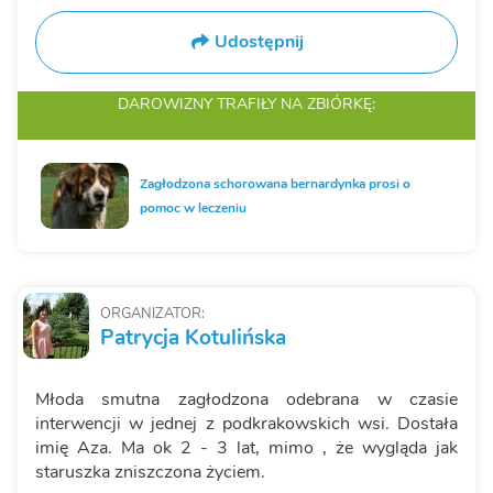
Udostępnij
DAROWIZNY TRAFIŁY
NA ZBIÓRKĘ:
Zagłodzona schorowana bernardynka prosi o
pomoc w leczeniu
ORGANIZATOR:
Patrycja Kotulińska
Młoda smutna zagłodzona odebrana w czasie
interwencji w jednej z podkrakowskich wsi. Dostała
imię Aza. Ma ok 2 - 3 lat, mimo , że wygląda jak
staruszka zniszczona życiem.