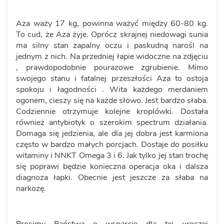
Aza waży 17 kg, powinna ważyć między 60-80 kg.
To cud, że Aza żyje. Oprócz skrajnej niedowagi sunia
ma silny stan zapalny oczu i paskudną narośl na
jednym z nich. Na przedniej łapie widoczne na zdjęciu
, prawdopodobnie pourazowe zgrubienie. Mimo
swojego stanu i fatalnej przeszłości Aza to ostoja
spokoju i łagodności . Wita każdego merdaniem
ogonem, cieszy się na każde słowo. Jest bardzo słaba.
Codziennie otrzymuje kolejne kroplówki. Dostała
również antybiotyk o szerokim spectrum działania.
Domaga się jedzienia, ale dla jej dobra jest karmiona
często w bardzo małych porcjach. Dostaje do posiłku
witaminy i NNKT Omega 3 i 6. Jak tylko jej stan trochę
się poprawi będzie konieczna operacja oka i dalsza
diagnoza łapki. Obecnie jest jeszcze za słaba na
narkozę.
Prosimy Państwa o wsparcie dla tej uroczej