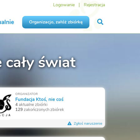
Logowanie
Rejestracja
alnie
Organizacjo, załóż zbiórkę
e cały świat
ORGANIZATOR
Fundacja Ktoś, nie coś
4
aktualne zbiórki
129
zakończonych zbiórek
Zgłoś naruszenie