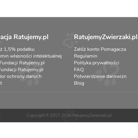
acja Ratujemy.pl
RatujemyZwierzaki.pl
aż 1,5% podatku
Załóż konto Pomagacza
min własności intelektualnej
Regulamin
 Fundacji Ratujemy.pl
Polityka prywatności
 Fundacji Ratujemy.pl
FAQ
tor ochrony danych
Potwierdzenie darowizn
t
Blog
Copyright © 2017-2026 RatujemyZwierzaki.pl