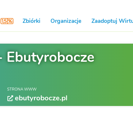
Zbiórki
Organizacje
Zaadoptuj Wirtu
- Ebutyrobocze
STRONA WWW
ebutyrobocze.pl