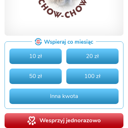
Wspieraj co miesiąc
10 zł
20 zł
50 zł
100 zł
Inna kwota
Wesprzyj jednorazowo