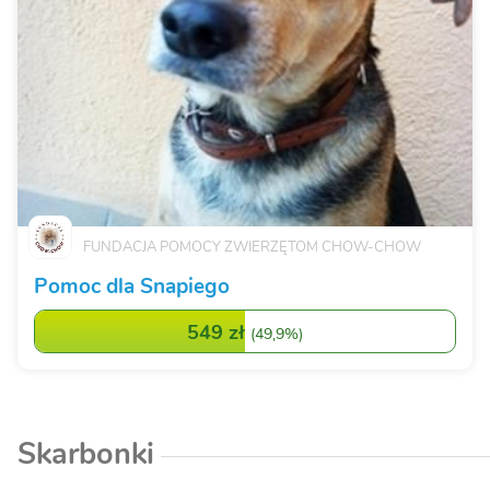
FUNDACJA POMOCY ZWIERZĘTOM CHOW-CHOW
Pomoc dla Snapiego
549 zł
(
49,9%
)
Skarbonki