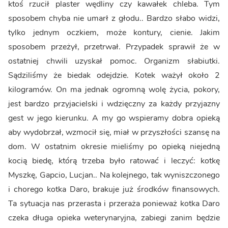
ktoś rzucił plaster wędliny czy kawałek chleba. Tym
sposobem chyba nie umarł z głodu.. Bardzo słabo widzi,
tylko jednym oczkiem, może kontury, cienie. Jakim
sposobem przeżył, przetrwał. Przypadek sprawił że w
ostatniej chwili uzyskał pomoc. Organizm słabiutki.
Sądziliśmy że biedak odejdzie. Kotek ważył około 2
kilogramów. On ma jednak ogromną wolę życia, pokory,
jest bardzo przyjacielski i wdzięczny za każdy przyjazny
gest w jego kierunku. A my go wspieramy dobra opieką
aby wydobrzał, wzmocił się, miał w przyszłości szansę na
dom. W ostatnim okresie mieliśmy po opieką niejedną
kocią biedę, którą trzeba było ratować i leczyć: kotkę
Myszkę, Gapcio, Lucjan.. Na kolejnego, tak wyniszczonego
i chorego kotka Daro, brakuje już środków finansowych.
Ta sytuacja nas przerasta i przeraża ponieważ kotka Daro
czeka długa opieka weterynaryjna, zabiegi zanim będzie