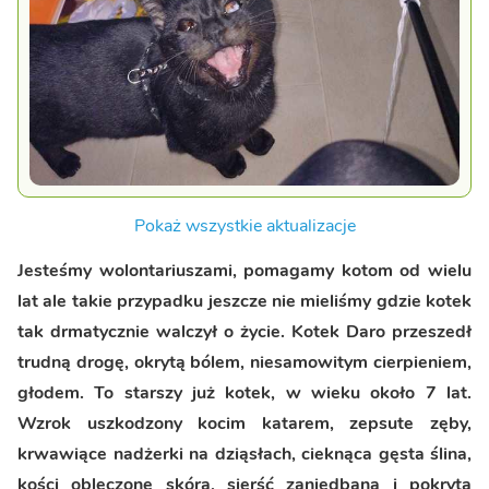
Pokaż wszystkie aktualizacje
Jesteśmy wolontariuszami, pomagamy kotom od wielu
lat ale takie przypadku jeszcze nie mieliśmy gdzie kotek
tak drmatycznie walczył o życie. Kotek Daro przeszedł
trudną drogę, okrytą bólem, niesamowitym cierpieniem,
głodem. To starszy już kotek, w wieku około 7 lat.
Wzrok uszkodzony kocim katarem, zepsute zęby,
krwawiące nadżerki na dziąsłach, cieknąca gęsta ślina,
kości obleczone skórą, sierść zaniedbana i pokryta