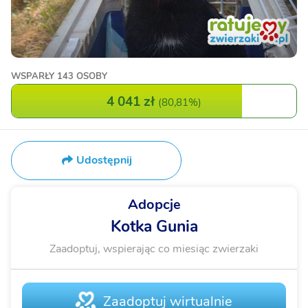
WSPARŁY
143 OSOBY
4 041 zł
(
80,81%
)
Udostępnij
Adopcje
Kotka Gunia
Zaadoptuj, wspierając co miesiąc zwierzaki
Zaadoptuj wirtualnie