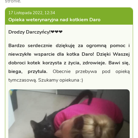
stronie.
17 Listopada 2022, 12:34
Opieka weterynaryjna nad kotkiem Daro
Drodzy Darczyńcy!
❤❤❤
Bardzo serdecznie dziękuję za ogromną pomoc i
niewzykłe wsparcie dla kotka Daro! Dzięki Waszej
dobroci kotek korzysta z życia, zdrowieje. Bawi się,
biega, przytula.
Obecnie przebywa pod opieką
tymczasową. Szukamy opiekuna :)