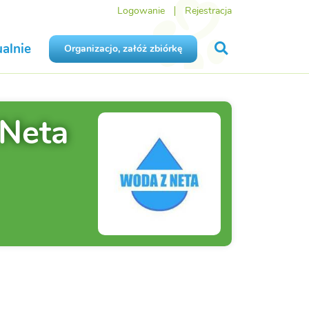
Logowanie
Rejestracja
alnie
Organizacjo, załóż zbiórkę
Neta