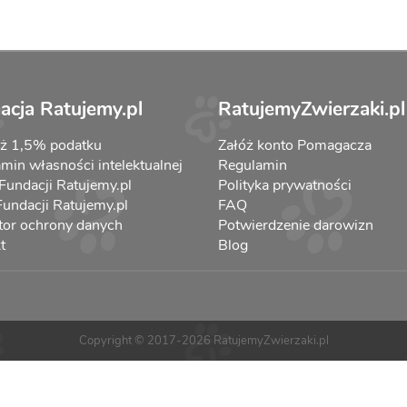
acja Ratujemy.pl
RatujemyZwierzaki.pl
aż 1,5% podatku
Załóż konto Pomagacza
min własności intelektualnej
Regulamin
 Fundacji Ratujemy.pl
Polityka prywatności
 Fundacji Ratujemy.pl
FAQ
tor ochrony danych
Potwierdzenie darowizn
t
Blog
Copyright © 2017-2026 RatujemyZwierzaki.pl