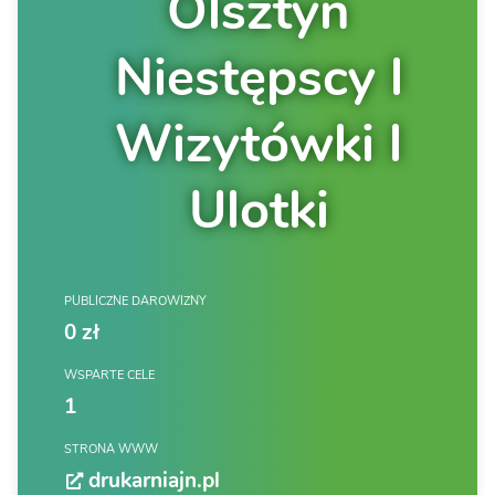
Olsztyn
Niestępscy l
Wizytówki l
Ulotki
PUBLICZNE DAROWIZNY
0 zł
WSPARTE CELE
1
STRONA WWW
drukarniajn.pl