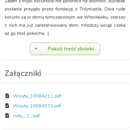
Żaden z trójki kocurków nie powrócił na wolność. Burasek
zostanie przyjęty przez fundację z Trójmiasta. Dwa rude
kocurki są w domu tymczasowym we Włocławku, starszy
z nich ma już zarezerwowany dom, młodszy wciąż czeka
aż go ktoś pokocha. :)
Pokaż treść zbiórki
Załączniki
Wizyty_10084011.pdf
Wizyty_10084073.pdf
rudy__1_.pdf