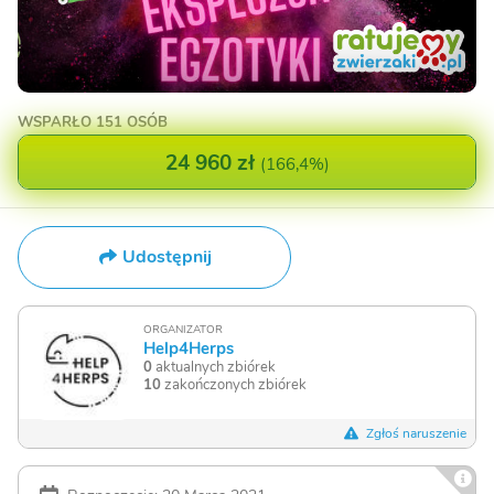
WSPARŁO
151 OSÓB
24 960 zł
(
166,4%
)
Udostępnij
ORGANIZATOR
Help4Herps
0
aktualnych zbiórek
10
zakończonych zbiórek
Zgłoś naruszenie