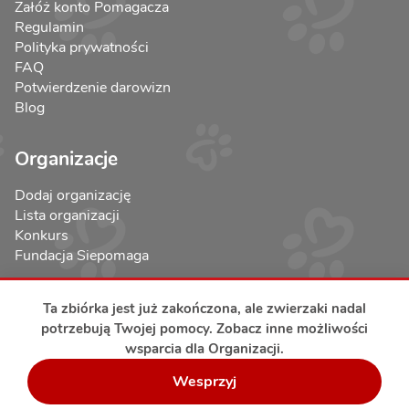
Załóż konto Pomagacza
Regulamin
Polityka prywatności
FAQ
Potwierdzenie darowizn
Blog
Organizacje
Dodaj organizację
Lista organizacji
Konkurs
Fundacja Siepomaga
Ta zbiórka jest już zakończona, ale zwierzaki nadal
potrzebują Twojej pomocy. Zobacz inne możliwości
wsparcia dla Organizacji.
Bezpieczeństwo transakcji
Wesprzyj
Copyright © 2017-2026 RatujemyZwierzaki.pl