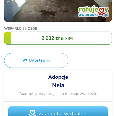
WSPARŁO
50 OSÓB
2 932 zł
(
5,86%
)
Udostępnij
Adopcje
Nela
Zaadoptuj, wspierając co miesiąc zwierzaki
Zaadoptuj wirtualnie