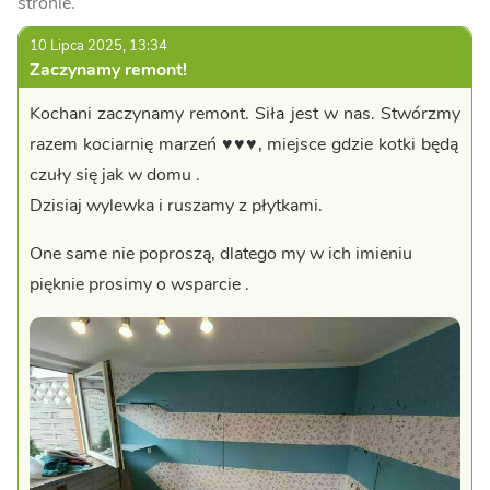
stronie.
10 Lipca 2025, 13:34
Zaczynamy remont!
Kochani zaczynamy remont. Siła jest w nas. Stwórzmy
razem kociarnię marzeń ♥️♥️♥️, miejsce gdzie kotki będą
czuły się jak w domu .
Dzisiaj wylewka i ruszamy z płytkami.
One same nie poproszą, dlatego my w ich imieniu
pięknie prosimy o wsparcie .