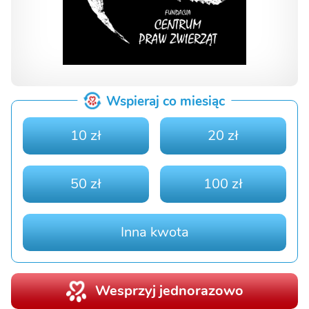
Wspieraj co miesiąc
10 zł
20 zł
50 zł
100 zł
Inna kwota
Wesprzyj jednorazowo