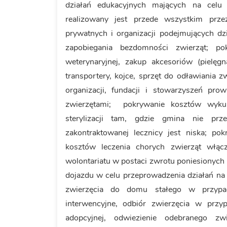
działań edukacyjnych mających na celu
realizowany jest przede wszystkim prz
prywatnych i organizacji podejmujących d
zapobiegania bezdomności zwierząt; po
weterynaryjnej, zakup akcesoriów (pielęg
transportery, kojce, sprzęt do odławiania z
organizacji, fundacji i stowarzyszeń pr
zwierzętami; pokrywanie kosztów wykup
sterylizacji tam, gdzie gmina nie pr
zakontraktowanej lecznicy jest niska; p
kosztów leczenia chorych zwierząt włącz
wolontariatu w postaci zwrotu poniesionych
dojazdu w celu przeprowadzenia działań na
zwierzęcia do domu stałego w przypad
interwencyjne, odbiór zwierzęcia w przy
adopcyjnej, odwiezienie odebranego z