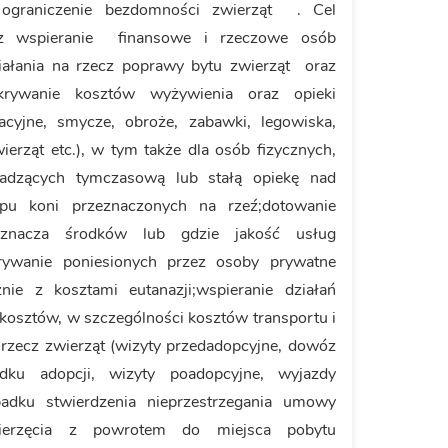
 ograniczenie bezdomności zwierząt . Cel
ez wspieranie finansowe i rzeczowe osób
ziałania na rzecz poprawy bytu zwierząt oraz
krywanie kosztów wyżywienia oraz opieki
nacyjne, smycze, obroże, zabawki, legowiska,
wierząt etc.), w tym także dla osób fizycznych,
owadzących tymczasową lub stałą opiekę nad
u koni przeznaczonych na rzeź;dotowanie
zeznacza środków lub gdzie jakość usług
okrywanie poniesionych przez osoby prywatne
nie z kosztami eutanazji;wspieranie działań
 kosztów, w szczególności kosztów transportu i
 rzecz zwierząt (wizyty przedadopcyjne, dowóz
ku adopcji, wizyty poadopcyjne, wyjazdy
padku stwierdzenia nieprzestrzegania umowy
wierzęcia z powrotem do miejsca pobytu