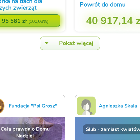
órka na dach dla
Powrót do domu
zych zwierząt
40 917,14 z
95 581 zł
(
100,08%
)
Pokaż więcej
Fundacja "Psi Grosz"
Agnieszka Skala
Cała prawda o Domu
Ślub - zamiast kwiatów
Nadziei