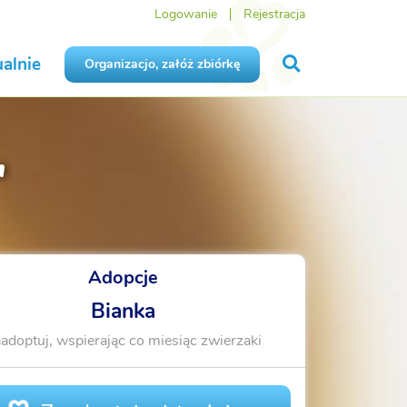
Logowanie
Rejestracja
alnie
Organizacjo, załóż zbiórkę
"
Adopcje
Bianka
adoptuj, wspierając co miesiąc zwierzaki