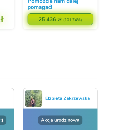
Pomóżcie nam dalej
pomagać!
ł
25 436 zł
(
101,74%
)
Elżbieta Zakrzewska
:)
Akcja urodzinowa