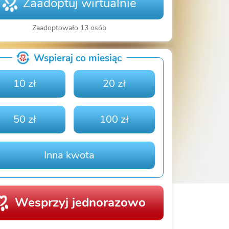
Zaadoptuj wirtualnie
Zaadoptowało 13 osób
Wspieraj co miesiąc
10 zł
20 zł
50 zł
100 zł
Inna kwota
Wesprzyj jednorazowo