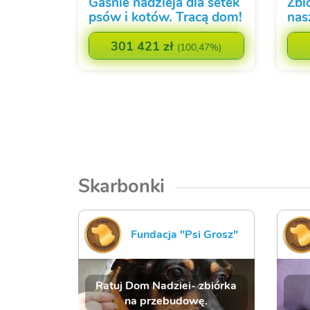
Gaśnie nadzieja dla setek
Zbi
psów i kotów. Tracą dom!
nas
301 421 zł
(
100,47%
)
Skarbonki
Fundacja "Psi Grosz"
Ratuj Dom Nadziei- zbiórka
na przebudowę.