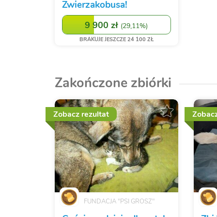
Zwierzakobusa!
9 900 zł
(
29,11%
)
BRAKUJE JESZCZE 24 100 ZŁ
Zakończone zbiórki
Zobacz rezultat
Zobacz
FUNDACJA "PSI GROSZ"