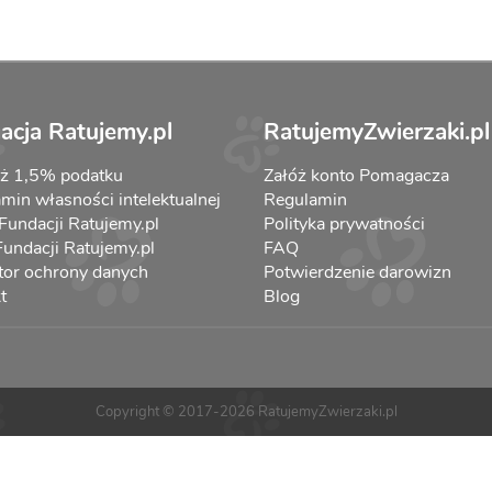
acja Ratujemy.pl
RatujemyZwierzaki.pl
aż 1,5% podatku
Załóż konto Pomagacza
min własności intelektualnej
Regulamin
 Fundacji Ratujemy.pl
Polityka prywatności
 Fundacji Ratujemy.pl
FAQ
tor ochrony danych
Potwierdzenie darowizn
t
Blog
Copyright © 2017-2026 RatujemyZwierzaki.pl