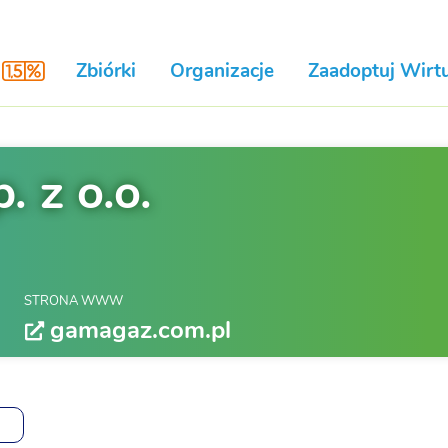
Zbiórki
Organizacje
Zaadoptuj Wirtu
 z o.o.
STRONA WWW
gamagaz.com.pl