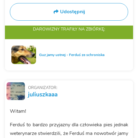
Udostępnij
DAROWIZNY TRAFIŁY
NA ZBIÓRKĘ:
Guz jamy ustnej - Ferduś ze schroniska
ORGANIZATOR:
juliuszkaaa
Witam!
Ferduś to bardzo przyjazny dla człowieka pies jednak
weterynarze stwierdzili, że Ferduś ma nowotwór jamy