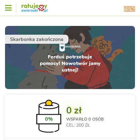
Skarbonka zakończona
SKARBONKA
Ferduś potrzebuje
pomocy! Nowotwór jamy
ustnej!
0 zł
0%
WSPARŁO
0 OSÓB
CEL: 200 ZŁ