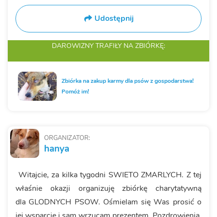
Udostępnij
DAROWIZNY TRAFIŁY
NA ZBIÓRKĘ:
Zbiórka na zakup karmy dla psów z gospodarstwa!
Pomóż im!
ORGANIZATOR:
hanya
Witajcie, za kilka tygodni SWIETO ZMARLYCH. Z tej
właśnie okazji organizuję zbiórkę charytatywną
dla GLODNYCH PSOW. Ośmielam się Was prosić o
jej wsparcie i sam wrzucam prezentem. Pozdrowienia