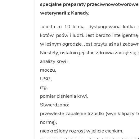
specjalne preparaty przeciwnowotworowe 
weterynarii z Kanady.
Julietta to 10-letnia, dystyngowana kotka
kotów, psów i ludzi. Jest bardzo inteligent
w leśnym ogrodzie. Jest przytulaśna i zabawn
Niestety, ostatnio jej stan zdrowia zaczął si
analizy krwi i
moczu,
USG,
rtg,
pomiar ciśnienia krwi.
Stwierdzono:
przewlekłe zapalenie trzustki (wynik lipazy 
normę),
nieokreślony rozrost w jelicie cienkim,