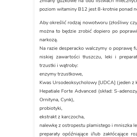
zmiany guzkowe na obu listwach mlecznyc
poziom witaminy B12 jest 8-krotnie ponad 
Aby określić rodzaj nowotworu (złośliwy czy 
można to będzie zrobić dopiero po poprawie
narkozą.
Na razie desperacko walczymy o poprawę fun
niskiej zawartości tłuszczu, leki i prep
trzustki i wątroby:
enzymy trzustkowe,
Kwas Ursodeoksycholowy [UDCA] (jeden z 
Hepatiale Forte Advanced (skład: S-adenozy
Ornityna, Cynk),
probiotyki,
ekstrakt z karczocha,
nalewkę z ostropestu plamistego i mniszka le
preparaty opóźniające i/lub zakłócające