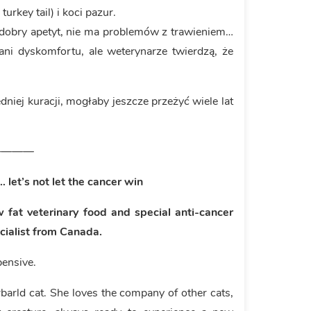
rkey tail) i koci pazur.
Ma dobry apetyt, nie ma problemów z trawieniem…
ni dyskomfortu, ale weterynarze twierdzą, że
dniej kuracji, mogłaby jeszcze przeżyć wiele lat
————
e… let’s not let the cancer win
w fat veterinary food and special anti-cancer
cialist from Canada.
ive.
erbarld cat. She loves the company of other cats,