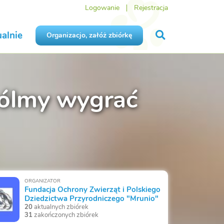
Logowanie
Rejestracja
alnie
Organizacjo, załóż zbiórkę
zwólmy wygrać
ORGANIZATOR
Fundacja Ochrony Zwierząt i Polskiego
Dziedzictwa Przyrodniczego "Mrunio"
20
aktualnych zbiórek
31
zakończonych zbiórek