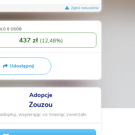
Zgłoś naruszenie
RŁO
8 OSÓB
437 zł
(
12,48%
)
Udostępnij
Adopcje
Zouzou
adoptuj, wspierając co miesiąc zwierzaki