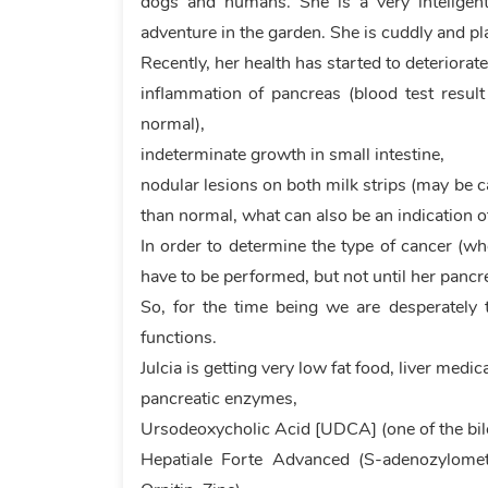
dogs and humans. She is a very inteligen
adventure in the garden. She is cuddly and pla
Recently, her health has started to deteriora
inflammation of pancreas (blood test result
normal),
indeterminate growth in small intestine,
nodular lesions on both milk strips (may be
than normal, what can also be an indication o
In order to determine the type of cancer (wh
have to be performed, but not until her pancr
So, for the time being we are desperately 
functions.
Julcia is getting very low fat food, liver medi
pancreatic enzymes,
Ursodeoxycholic Acid [UDCA] (one of the bile
Hepatiale Forte Advanced (S-adenozylomet