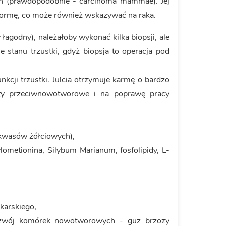
h (prawdopodobnie - carcinoma mammae). Jej
normę, co może również wskazywać na raka.
łagodny), należałoby wykonać kilka biopsji, ale
 stanu trzustki, gdyż biopsja to operacja pod
kcji trzustki. Julcia otrzymuje karmę o bardzo
araty przeciwnowotworowe i na poprawę pracy
kwasów żółciowych),
lometionina, Silybum Marianum, fosfolipidy, L-
karskiego,
 rozwój komórek nowotworowych - guz brzozy