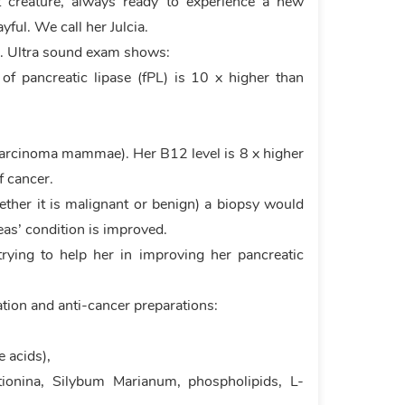
t creature, always ready to experience a new
yful. We call her Julcia.
te. Ultra sound exam shows:
 of pancreatic lipase (fPL) is 10 x higher than
 carcinoma mammae). Her B12 level is 8 x higher
f cancer.
ether it is malignant or benign) a biopsy would
eas’ condition is improved.
trying to help her in improving her pancreatic
cation and anti-cancer preparations:
 acids),
ionina, Silybum Marianum, phospholipids, L-