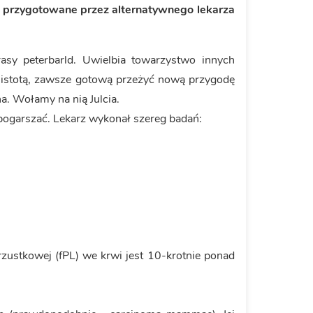
przygotowane przez alternatywnego lekarza
 rasy peterbarld. Uwielbia towarzystwo innych
ną istotą, zawsze gotową przeżyć nową przygodę
a. Wołamy na nią Julcia.
ę pogarszać. Lekarz wykonał szereg badań:
trzustkowej (fPL) we krwi jest 10-krotnie ponad