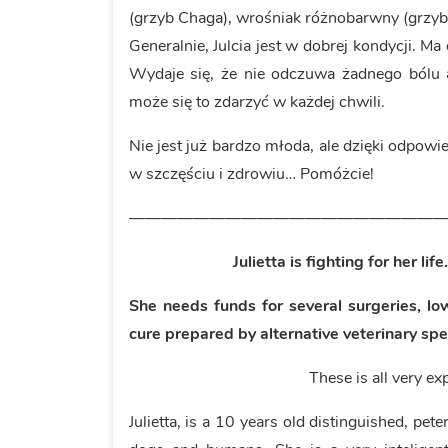
(grzyb Chaga), wrośniak różnobarwny (grzyb tu
Generalnie, Julcia jest w dobrej kondycji. 
Wydaje się, że nie odczuwa żadnego bólu a
może się to zdarzyć w każdej chwili.
Nie jest już bardzo młoda, ale dzięki odpowie
w szczęściu i zdrowiu… Pomóżcie!
———————————————————
Julietta is fighting for her lif
She needs funds for several surgeries, lo
cure prepared by alternative veterinary spe
These is all very expens
Julietta, is a 10 years old distinguished, pet