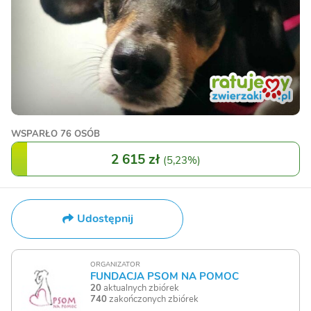
WSPARŁO
76 OSÓB
2 615 zł
(
5,23%
)
Udostępnij
ORGANIZATOR
FUNDACJA PSOM NA POMOC
20
aktualnych zbiórek
740
zakończonych zbiórek