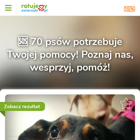
🆘 70 psów potrzebuje
Twojej pomocy! Poznaj nas,
wesprzyj, pomóż!
Zobacz rezultat