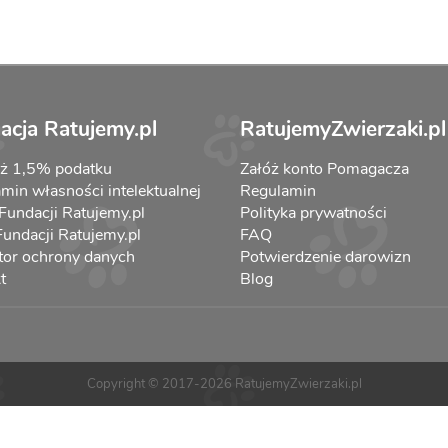
acja Ratujemy.pl
RatujemyZwierzaki.pl
aż 1,5% podatku
Załóż konto Pomagacza
min własności intelektualnej
Regulamin
 Fundacji Ratujemy.pl
Polityka prywatności
 Fundacji Ratujemy.pl
FAQ
tor ochrony danych
Potwierdzenie darowizn
t
Blog
Copyright © 2017-2026 RatujemyZwierzaki.pl