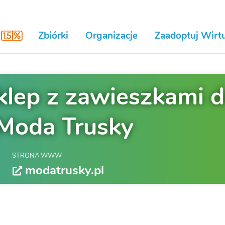
Zbiórki
Organizacje
Zaadoptuj Wirtu
klep z zawieszkami 
 Moda Trusky
STRONA WWW
modatrusky.pl