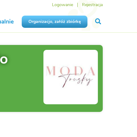
Logowanie
Rejestracja
alnie
Organizacjo, załóż zbiórkę
do