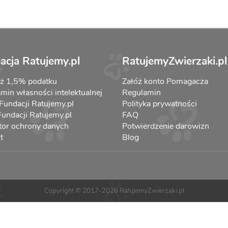
acja Ratujemy.pl
RatujemyZwierzaki.pl
aż 1,5% podatku
Załóż konto Pomagacza
min własności intelektualnej
Regulamin
 Fundacji Ratujemy.pl
Polityka prywatności
 Fundacji Ratujemy.pl
FAQ
tor ochrony danych
Potwierdzenie darowizn
t
Blog
Copyright © 2017-2026 RatujemyZwierzaki.pl