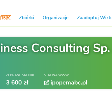
Zbiórki
Organizacje
Zaadoptuj Wirtu
ess Consulting Sp. 
ZEBRANE ŚRODKI
STRONA WWW
3 600 zł
ipopemabc.pl