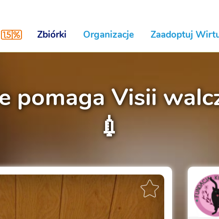
Zbiórki
Organizacje
Zaadoptuj Wirtu
re pomaga Visii walc
💉