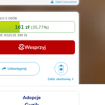
Zgłoś naruszenie
RŁO
5 OSÓB
161 zł
(
35,77%
)
JE JESZCZE
289 ZŁ
Wesprzyj
Udostępnij
Załóż skarbonkę
Adopcje