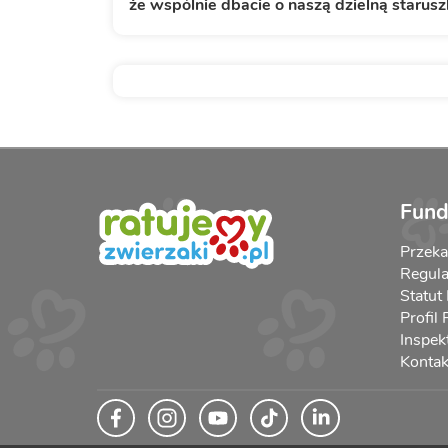
że wspólnie dbacie o naszą dzielną starusz
Fund
Przek
Regula
Statut
Profil
Inspek
Kontak