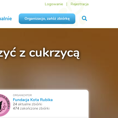
Logowanie
Rejestracja
alnie
Organizacjo, załóż zbiórkę
zyć z cukrzycą
ORGANIZATOR
Fundacja Kota Rubika
24
aktualne zbiórki
474
zakończone zbiórki