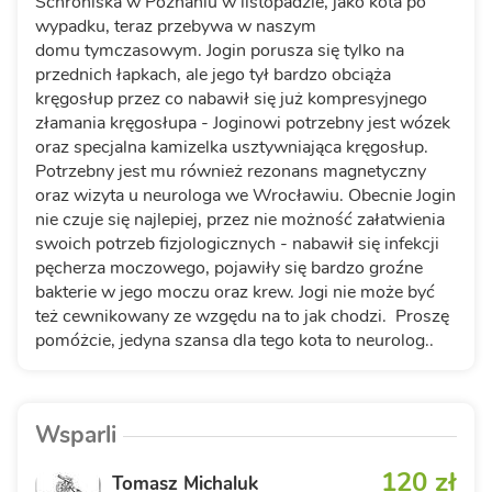
Schroniska w Poznaniu w listopadzie, jako kota po
wypadku, teraz przebywa w naszym
domu tymczasowym. Jogin porusza się tylko na
przednich łapkach, ale jego tył bardzo obciąża
kręgosłup przez co nabawił się już kompresyjnego
złamania kręgosłupa - Joginowi potrzebny jest wózek
oraz specjalna kamizelka usztywniająca kręgosłup.
Potrzebny jest mu również rezonans magnetyczny
oraz wizyta u neurologa we Wrocławiu. Obecnie Jogin
nie czuje się najlepiej, przez nie możność załatwienia
swoich potrzeb fizjologicznych - nabawił się infekcji
pęcherza moczowego, pojawiły się bardzo groźne
bakterie w jego moczu oraz krew. Jogi nie może być
też cewnikowany ze wzgędu na to jak chodzi. Proszę
pomóżcie, jedyna szansa dla tego kota to neurolog..
Wsparli
120 zł
Tomasz Michaluk