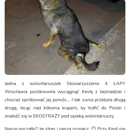
Jedna z wolontariuszek Stowarzyszenie 4 ŁAPY
Wrocławia postanowiła wyciągnąć Kevlę z beznadziei i
chociaż spróbować jej pomóc... I tak sunia przebyła długą
drogę, lecąc nad kilkoma krajami, by trafić do Polski i
znaleźć się w EKOSTRAŻY pod opieką wolontariuszy.
Nasze początki? Jej stres i nasza rozpacz. 😶 Przy Kevli nie