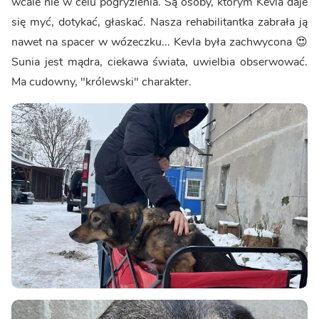
wcale nie w celu pogryzienia. Są osoby, którym Kevla daje
się myć, dotykać, głaskać. Nasza rehabilitantka zabrała ją
nawet na spacer w wózeczku... Kevla była zachwycona 😍
Sunia jest mądra, ciekawa świata, uwielbia obserwować.
Ma cudowny, "królewski" charakter.