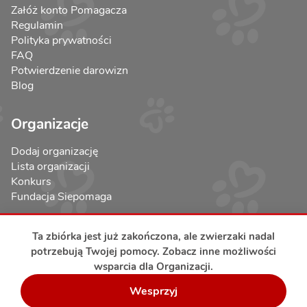
Załóż konto Pomagacza
Regulamin
Polityka prywatności
FAQ
Potwierdzenie darowizn
Blog
Organizacje
Dodaj organizację
Lista organizacji
Konkurs
Fundacja Siepomaga
Ta zbiórka jest już zakończona, ale zwierzaki nadal
potrzebują Twojej pomocy. Zobacz inne możliwości
wsparcia dla Organizacji.
Bezpieczeństwo transakcji
Wesprzyj
Copyright © 2017-2026 RatujemyZwierzaki.pl