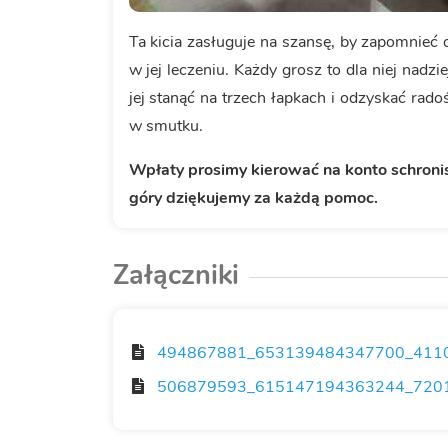
Ta kicia zasługuje na szansę, by zapomnieć 
w jej leczeniu. Każdy grosz to dla niej nadz
jej stanąć na trzech łapkach i odzyskać rado
w smutku.
Wpłaty prosimy kierować na konto schronis
góry dziękujemy za każdą pomoc.
Załączniki
494867881_653139484347700_4110
506879593_615147194363244_7201