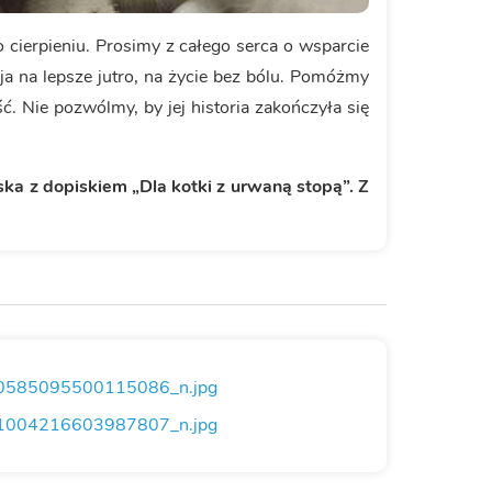
o cierpieniu. Prosimy z całego serca o wsparcie
ieja na lepsze jutro, na życie bez bólu. Pomóżmy
ść. Nie pozwólmy, by jej historia zakończyła się
ka z dopiskiem „Dla kotki z urwaną stopą”. Z
585095500115086_n.jpg
004216603987807_n.jpg