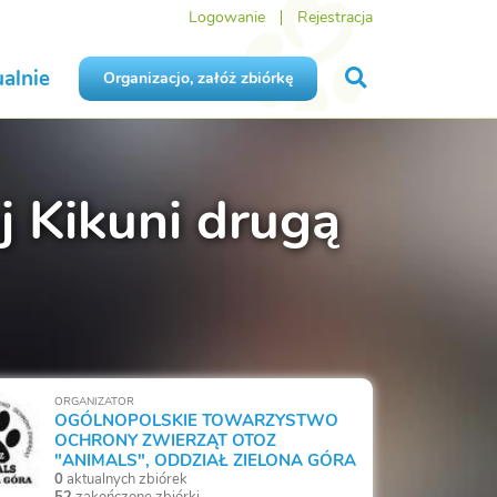
Logowanie
Rejestracja
alnie
Organizacjo, załóż zbiórkę
j Kikuni drugą
ORGANIZATOR
OGÓLNOPOLSKIE TOWARZYSTWO
OCHRONY ZWIERZĄT OTOZ
"ANIMALS", ODDZIAŁ ZIELONA GÓRA
0
aktualnych zbiórek
52
zakończone zbiórki