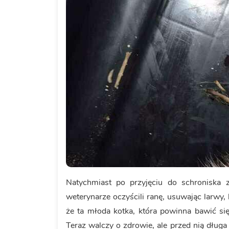
Natychmiast po przyjęciu do schroniska 
weterynarze oczyścili ranę, usuwając larwy, 
że ta młoda kotka, która powinna bawić się 
Teraz walczy o zdrowie, ale przed nią długa 