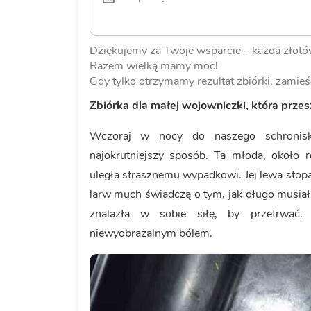
Dziękujemy za Twoje wsparcie – każda złotów
Razem wielką mamy moc!
Gdy tylko otrzymamy rezultat zbiórki, zamieś
Zbiórka dla małej wojowniczki, która przesz
Wczoraj w nocy do naszego schroniska
najokrutniejszy sposób. Ta młoda, około 
uległa strasznemu wypadkowi. Jej lewa stopa
larw much świadczą o tym, jak długo musiała 
znalazła w sobie siłę, by przetrwać.
niewyobrażalnym bólem.