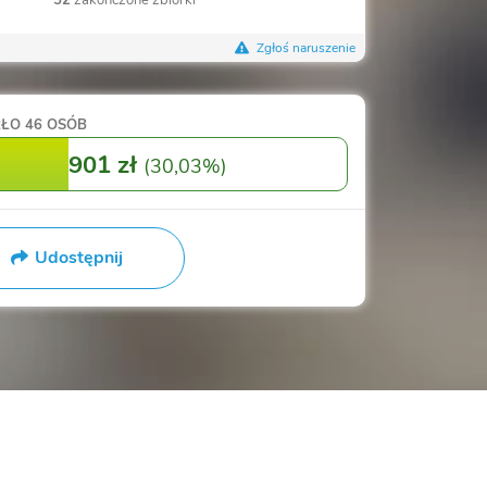
Zgłoś naruszenie
RŁO
46 OSÓB
901 zł
(
30,03%
)
Udostępnij