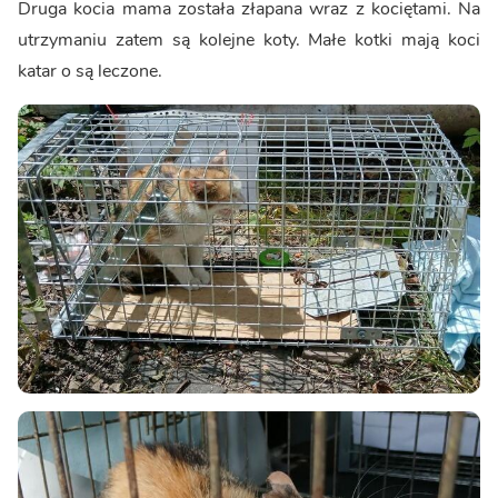
Druga kocia mama została złapana wraz z kociętami. Na
utrzymaniu zatem są kolejne koty. Małe kotki mają koci
katar o są leczone.