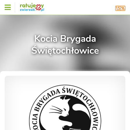
Kocia Brygada
Świętochłowice