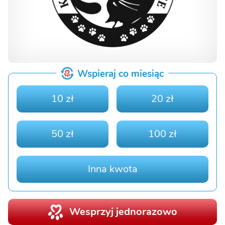
Wspieraj co miesiąc
10 zł
20 zł
50 zł
100 zł
Inna kwota
Wesprzyj jednorazowo