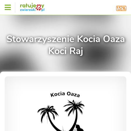
Stowarzyszenie Kocia Oaza
Koci Raj