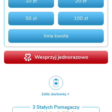
10 zł
20 zł
50 zł
100 zł
Inna kwota
Wesprzyj jednorazowo
Załóż skarbonkę
3 Stałych Pomagaczy