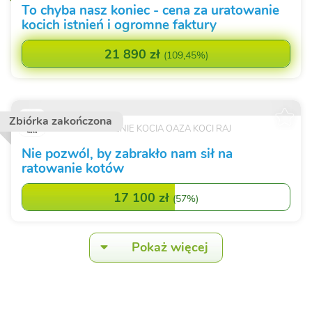
To chyba nasz koniec - cena za uratowanie
kocich istnień i ogromne faktury
21 890 zł
(
109,45%
)
Zbiórka zakończona
STOWARZYSZENIE KOCIA OAZA KOCI RAJ
Nie pozwól, by zabrakło nam sił na
ratowanie kotów
17 100 zł
(
57%
)
Pokaż więcej