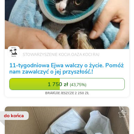
STOWARZYSZENIE KOCIA OAZA KOCI RAJ
11-tygodniowa Ejwa walczy o życie. Pomóż
nam zawalczyć o jej przyszłość.!
1 750 zł
(
43,75%
)
BRAKUJE JESZCZE 2 250 ZŁ
do końca