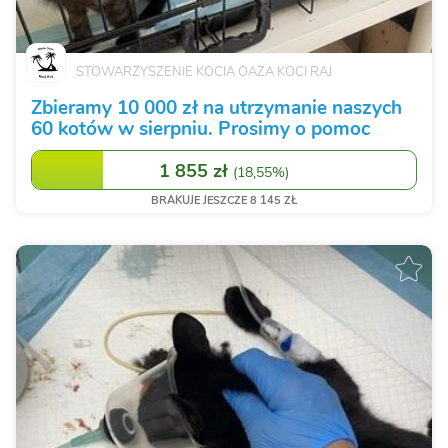
STOWARZYSZENIE KOCIA OAZA KOCI RAJ
Zbieramy 10 000 zł na utrzymanie naszych
60 kotów w sierpniu. Prosimy o pomoc
1 855 zł
(
18,55%
)
BRAKUJE JESZCZE 8 145 ZŁ