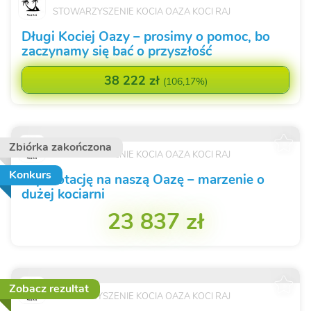
STOWARZYSZENIE KOCIA OAZA KOCI RAJ
Długi Kociej Oazy – prosimy o pomoc, bo
zaczynamy się bać o przyszłość
38 222 zł
(
106,17%
)
Zbiórka zakończona
STOWARZYSZENIE KOCIA OAZA KOCI RAJ
Konkurs
Łap Dotację na naszą Oazę – marzenie o
dużej kociarni
23 837 zł
Zobacz rezultat
STOWARZYSZENIE KOCIA OAZA KOCI RAJ