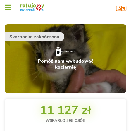
Skarbonka zakończona
SKARBONKA
Pomóż nam wybudować
kociarnię
11 127 zł
WSPARŁO
595
OSÓB