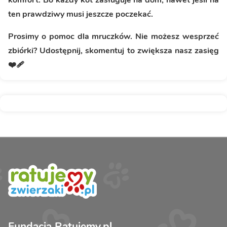
komfort. Bo każdy kot zasługuje na dom, nawet jeśli na
ten prawdziwy musi jeszcze poczekać.
Prosimy o pomoc dla mruczków. Nie możesz wesprzeć
zbiórki? Udostępnij, skomentuj to zwiększa nasz zasięg
❤️‍🩹
Fundacja Ratujemy.pl