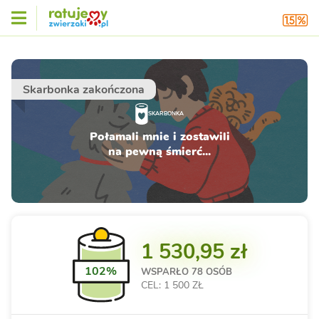
Skarbonka zakończona
SKARBONKA
Połamali mnie i zostawili
na pewną śmierć...
1 530,95 zł
102%
WSPARŁO
78 OSÓB
CEL: 1 500 ZŁ