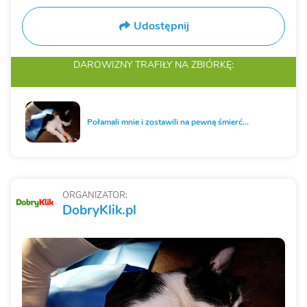
Udostępnij
DAROWIZNY TRAFIŁY
NA ZBIÓRKĘ:
Połamali mnie i zostawili na pewną śmierć...
ORGANIZATOR:
DobryKlik.pl