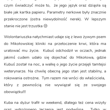
czym świadczyć może to, że jego język oraz dziąsła są
białe jak kartka papieru. Parametry nerkowe były znacznie
przekroczone (ostra niewydolność nerek). W lepszym
stanie nie jest trzustka 😒
Wolontariuszka natychmiast udaje się z lewo żywym psem
do Mikołowskiej kliniki na przetoczenie krwi, która ma
uratować mu życie. Kubuś odchodził w oczach, jednak
jakimś cudem udało się dojechać do Mikołowa, gdzie
Kubuś został na noc, a walkę o jego życie przejęli tamtejsi
weterynarze. Na chwilę obecną jego stan jest stabilny, a
rokowania ostrożne. Tym razem nie wróci do właściciela,
który z pewnością nie wywiązał się ze swojego
obowiązku!!!
Kuba na dyżur trafił w weekend, dlatego też cena wizyty
oraz wdrożonego leczenia jest podwójna. Tylko w