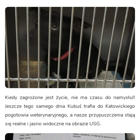
Kiedy zagrożone jest życie, nie ma czasu do namysłu!!
Jeszcze tego samego dnia Kubuś trafia do Katowickiego
pogotowia weterynaryjnego, a nasze przypuszczenia stają
się realne i jasno widoczne na obrazie USG.