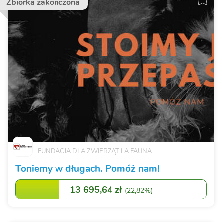
Zbiórka zakończona
FUNDACJA DLA ZWIERZĄT LA FAUNA
Toniemy w długach. Pomóż nam!
13 695,64 zł
(
22,82%
)