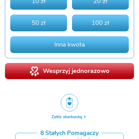
10 zł
20 zł
50 zł
100 zł
Inna kwota
Wesprzyj jednorazowo
Załóż skarbonkę
8 Stałych Pomagaczy