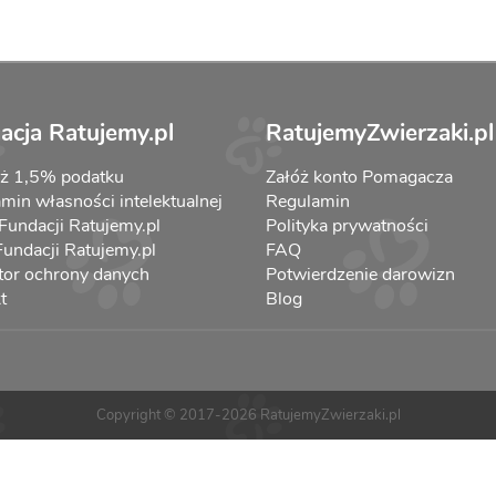
acja Ratujemy.pl
RatujemyZwierzaki.pl
aż 1,5% podatku
Załóż konto Pomagacza
min własności intelektualnej
Regulamin
 Fundacji Ratujemy.pl
Polityka prywatności
 Fundacji Ratujemy.pl
FAQ
tor ochrony danych
Potwierdzenie darowizn
t
Blog
Copyright © 2017-2026 RatujemyZwierzaki.pl