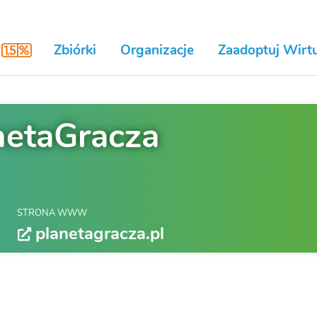
Zbiórki
Organizacje
Zaadoptuj Wirtu
netaGracza
STRONA WWW
planetagracza.pl