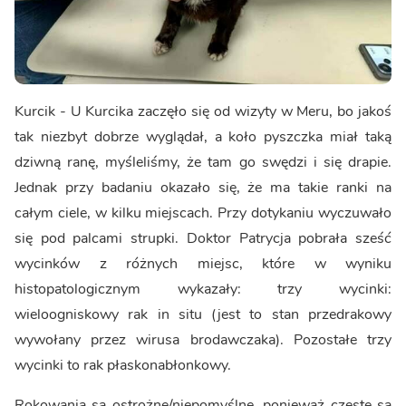
Kurcik - U Kurcika zaczęło się od wizyty w Meru, bo jakoś
tak niezbyt dobrze wyglądał, a koło pyszczka miał taką
dziwną ranę, myśleliśmy, że tam go swędzi i się drapie.
Jednak przy badaniu okazało się, że ma takie ranki na
całym ciele, w kilku miejscach. Przy dotykaniu wyczuwało
się pod palcami strupki. Doktor Patrycja pobrała sześć
wycinków z różnych miejsc, które w wyniku
histopatologicznym wykazały: trzy wycinki:
wieloogniskowy rak in situ (jest to stan przedrakowy
wywołany przez wirusa brodawczaka). Pozostałe trzy
wycinki to rak płaskonabłonkowy.
Rokowania są ostrożne/niepomyślne, ponieważ częste są