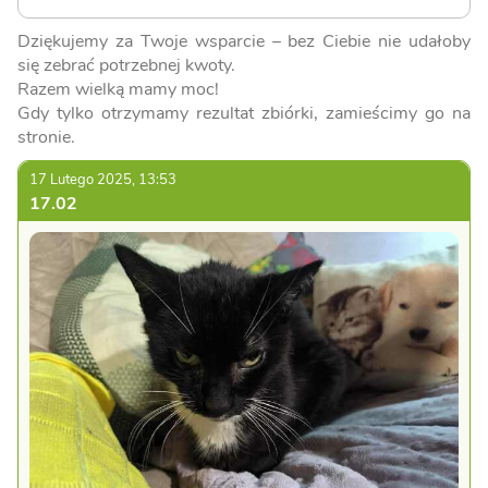
Dziękujemy za Twoje wsparcie – bez Ciebie nie udałoby
się zebrać potrzebnej kwoty.
Razem wielką mamy moc!
Gdy tylko otrzymamy rezultat zbiórki, zamieścimy go na
stronie.
17 Lutego 2025, 13:53
17.02