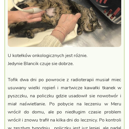
U kotełków onkologicznych jest różnie.
Jedynie Blancik czuje sie dobrze.
Tofik dwa dni po powrocie z radioterapii musiał miec
usuwany wielki ropień i martwicze kawałki tkanek w
pyszczku, na policzku gdzie usadowił sie nowotwór i
miał naświetlanie. Po pobycie na leczeniu w Meru
wrócił do domu, ale po niedługim czasie problem
wrócił i znowu trafił na kilka dni do lecznicy. Po kontroli
w zeszłym tygodniu, policzku jest juz lepiej, ale nadal