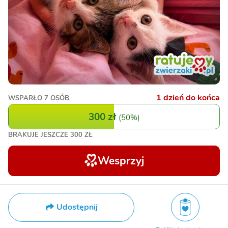
1 dzień do końca
WSPARŁO
7 OSÓB
300 zł
(
50%
)
BRAKUJE JESZCZE
300 ZŁ
Wesprzyj
Udostępnij