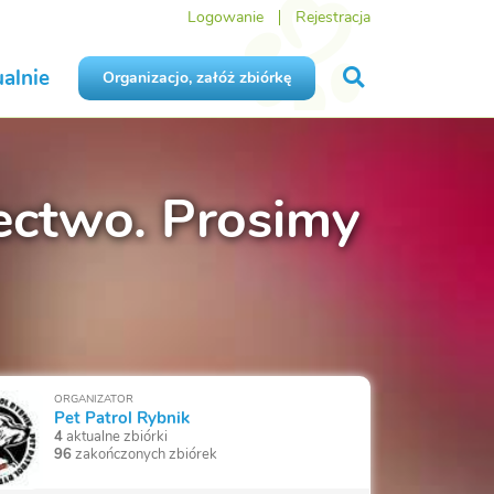
Logowanie
Rejestracja
alnie
Organizacjo, załóż zbiórkę
lectwo. Prosimy
ORGANIZATOR
Pet Patrol Rybnik
4
aktualne zbiórki
96
zakończonych zbiórek