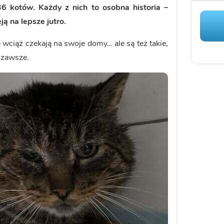
36 kotów. Każdy z nich to osobna historia –
ją na lepsze jutro.
wciąż czekają na swoje domy… ale są też takie,
 zawsze.