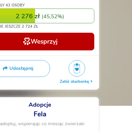
ŁY
43 OSOBY
2 276 zł
(
45,52%
)
JE JESZCZE
2 724 ZŁ
Wesprzyj
Udostępnij
Załóż skarbonkę
Adopcje
Fela
adoptuj, wspierając co miesiąc zwierzaki