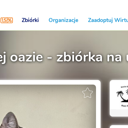
Zbiórki
Organizacje
Zaadoptuj Wirtu
j oazie - zbiórka na