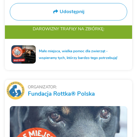
Udostępnij
DAROWIZNY TRAFIŁY
NA ZBIÓRKĘ:
Małe miejsca, wielka pomoc dla zwierząt -
wspieramy tych, którzy bardzo tego potrzebują!
ORGANIZATOR:
Fundacja Rottka® Polska