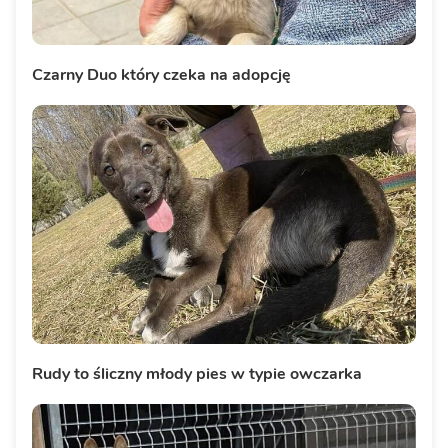
Czarny Duo który czeka na adopcję
Rudy to śliczny młody pies w typie owczarka