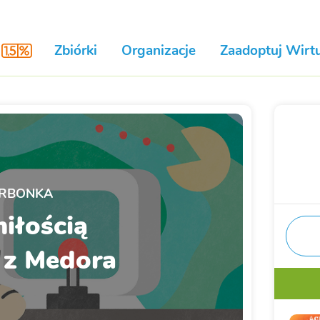
Zbiórki
Organizacje
Zaadoptuj Wirtu
RBONKA
iłością
 z Medora