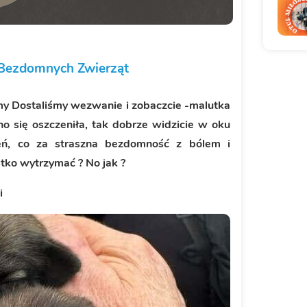
e Bezdomnych Zwierząt
my Dostaliśmy wezwanie i zobaczcie -malutka
o się oszczeniła, tak dobrze widzicie w oku
ń, co za straszna bezdomność z bólem i
tko wytrzymać ? No jak ?
i