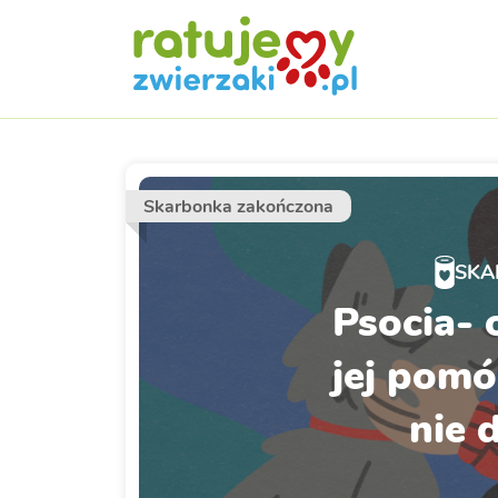
Skarbonka zakończona
SKA
Psocia- 
jej pomó
nie 