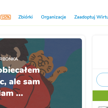
Zbiórki
Organizacje
Zaadoptuj Wirtu
RBONKA
obiecałem
c, ale sam
dam ...