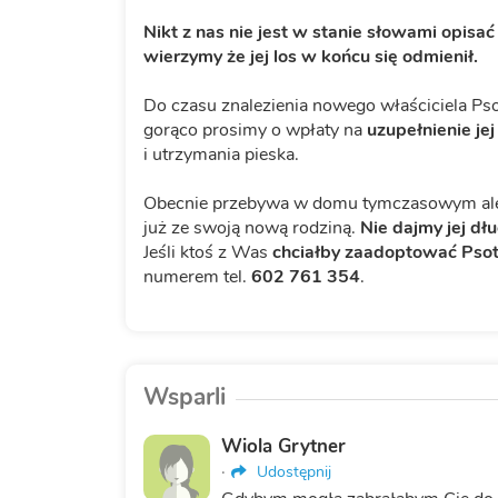
Nikt z nas nie jest w stanie słowami opisać 
wierzymy że jej los w końcu się odmienił.
Do czasu znalezienia nowego właściciela Pso
gorąco prosimy o wpłaty na
uzupełnienie jej
i utrzymania pieska.
Obecnie przebywa w domu tymczasowym ale ba
już ze swoją nową rodziną.
Nie dajmy jej dł
Jeśli ktoś z Was
chciałby zaadoptować Pso
numerem tel.
602 761 354
.
Wsparli
Wiola Grytner
·
Udostępnij