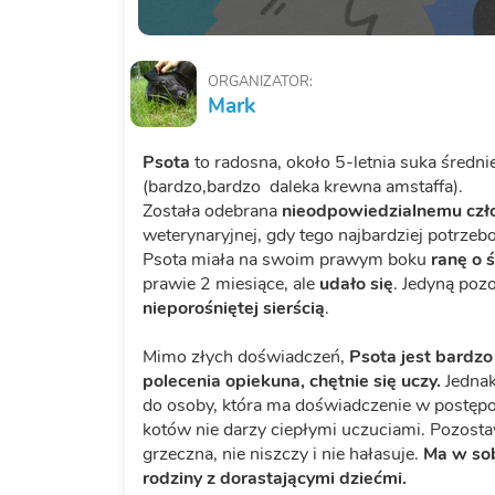
ORGANIZATOR:
Mark
Psota
to radosna, około 5-letnia suka średn
(bardzo,bardzo daleka krewna amstaffa).
Została odebrana
nieodpowiedzialnemu czł
weterynaryjnej, gdy tego najbardziej potrzeb
Psota miała na swoim prawym boku
ranę o 
prawie 2 miesiące, ale
udało się
. Jedyną pozo
nieporośniętej sierścią
.
Mimo złych doświadczeń,
Psota jest bardzo
polecenia opiekuna, chętnie się uczy.
Jednak
do osoby, która ma doświadczenie w postępo
kotów nie darzy ciepłymi uczuciami. Pozost
grzeczna, nie niszczy i nie hałasuje.
Ma w sob
rodziny z dorastającymi dziećmi.