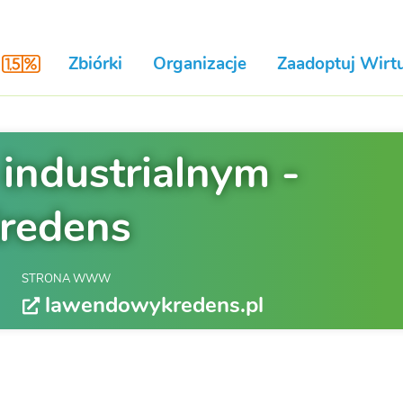
Zbiórki
Organizacje
Zaadoptuj Wirtu
 industrialnym -
redens
STRONA WWW
lawendowykredens.pl