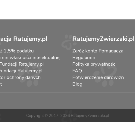
acja Ratujemy.pl
RatujemyZwierzaki.pl
aż 1,5% podatku
Załóż konto Pomagacza
min własności intelektualnej
Regulamin
 Fundacji Ratujemy.pl
Polityka prywatności
 Fundacji Ratujemy.pl
FAQ
tor ochrony danych
Potwierdzenie darowizn
t
Blog
Copyright © 2017-2026 RatujemyZwierzaki.pl