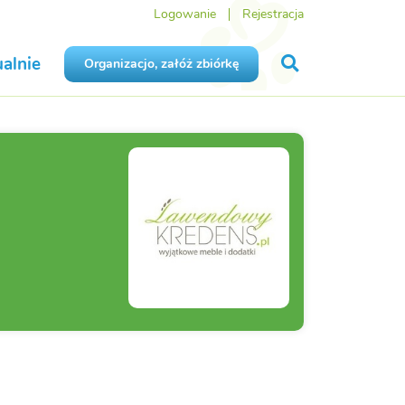
Logowanie
Rejestracja
alnie
Organizacjo, załóż zbiórkę