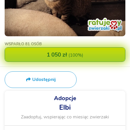
WSPARŁO
81 OSÓB
1 050 zł
(
100%
)
Udostępnij
Adopcje
Elbi
Zaadoptuj, wspierając co miesiąc zwierzaki